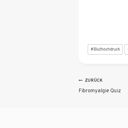
Schlagworte:
#
Bluthochdruck
Beitragsnav
ZURÜCK
Fibromyalgie Quiz