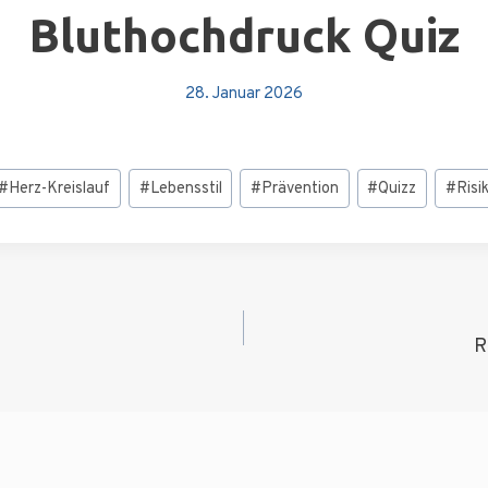
Bluthochdruck Quiz
28. Januar 2026
#
Herz-Kreislauf
#
Lebensstil
#
Prävention
#
Quizz
#
Risi
igation
R