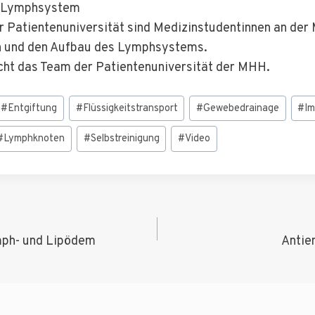
s Lymphsystem
r Patientenuniversität sind Medizinstudentinnen an der
on und den Aufbau des Lymphsystems.
cht das Team der Patientenuniversität der MHH.
#
Entgiftung
#
Flüssigkeitstransport
#
Gewebedrainage
#
I
#
Lymphknoten
#
Selbstreinigung
#
Video
igation
mph- und Lipödem
Antie