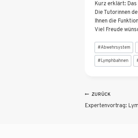
Kurz erklärt: Da
Die Tutorinnen de
Ihnen die Funkti
Viel Freude wüns
Schlagworte:
#
Abwehrsystem
#
Lymphbahnen
Beitragsnav
ZURÜCK
Expertenvortrag: Ly