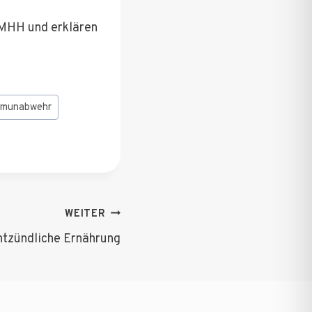
 MHH und erklären
mmunabwehr
WEITER
ntzündliche Ernährung