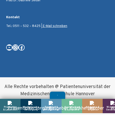
Frau Dr. Gabriele Seidel
Kontakt
Tel.: 0511 – 532 – 8425 |
E-Mail schreiben
YouTube
Instagram
Facebook
Alle Rechte vorbehalten @ Patientenuniversität der
Medizinischen Hochschule Hannover
Prävention
Medizinische
Ratgeber &
Krankheiten
Anatomie &
Wissen
& Lebensstil
Versorgung
Alltagshilfen
& Symptome
Organe
Gesund