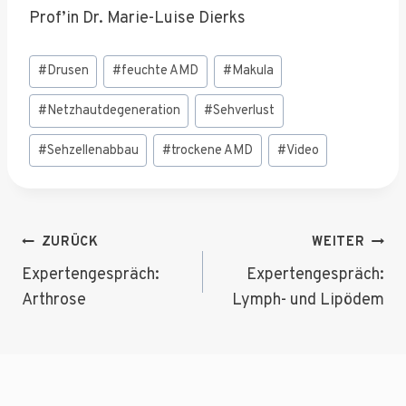
Prof’in Dr. Marie-Luise Dierks
Schlagworte:
#
Drusen
#
feuchte AMD
#
Makula
#
Netzhautdegeneration
#
Sehverlust
#
Sehzellenabbau
#
trockene AMD
#
Video
Beitragsnavigation
ZURÜCK
WEITER
Expertengespräch:
Expertengespräch:
Arthrose
Lymph- und Lipödem