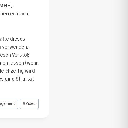
r MHH,
eberrechtlich
alte dieses
ig verwenden,
iesen Verstoß
nen lassen (wenn
leichzeitig wird
s eine Straftat
agement
#
Video