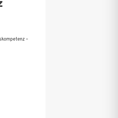
z
tskompetenz –