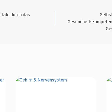
igation
itale durch das
Selbs
Gesundheitskompetenz,
Ge