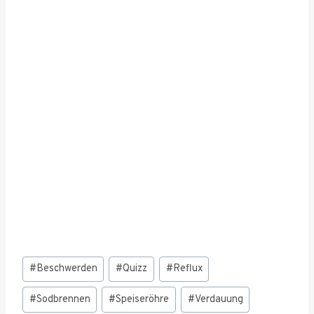
Schlagworte:
#
Beschwerden
#
Quizz
#
Reflux
#
Sodbrennen
#
Speiseröhre
#
Verdauung