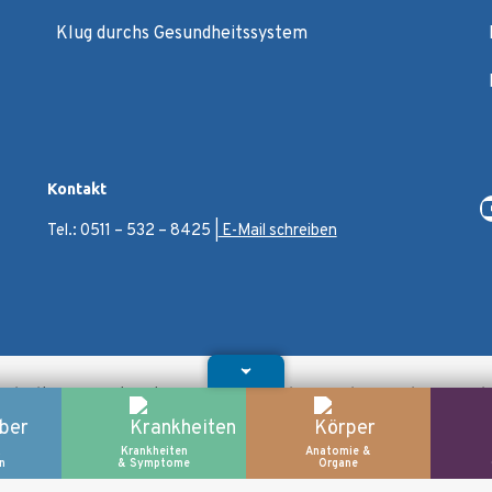
Klug durchs Gesundheitssystem
Kontakt
Tel.: 0511 – 532 – 8425 |
E-Mail schreiben
behalten @ Patientenuniversität der Medizinischen Hoc
&
Krankheiten
Anatomie &
n
& Symptome
Organe