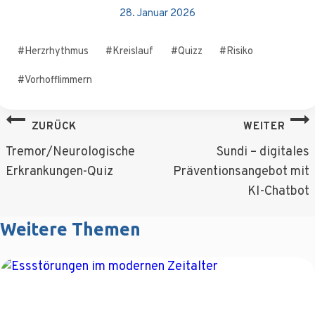
28. Januar 2026
Schlagworte:
#
Herzrhythmus
#
Kreislauf
#
Quizz
#
Risiko
#
Vorhofflimmern
Beitragsnavigation
ZURÜCK
WEITER
Tremor/Neurologische
Sundi – digitales
Erkrankungen-Quiz
Präventionsangebot mit
KI-Chatbot
Weitere Themen