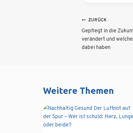
Beitragsnav
ZURÜCK
Gepflegt in die Zukunf
verändert und welche
dabei haben
Weitere Themen