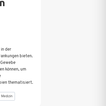
n
 in der
rankungen bieten.
s Gewebe
sen können, um
e
ien thematisiert.
 Medizin