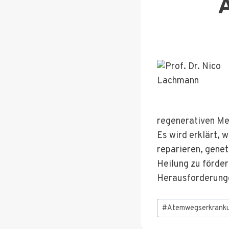
regenerativen Me
Es wird erklärt, 
reparieren, gene
Heilung zu förde
Herausforderungen
Schlagworte:
#
Atemwegserkrank