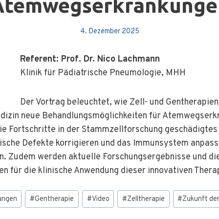
Atemwegserkrankunge
4. Dezember 2025
Referent: Prof. Dr. Nico Lachmann
Klinik für Pädiatrische Pneumologie, MHH
Der Vortrag beleuchtet, wie Zell- und Gentherapien
dizin neue Behandlungsmöglichkeiten für Atemwegserk
wie Fortschritte in der Stammzellforschung geschädigte
tische Defekte korrigieren und das Immunsystem anpas
rn. Zudem werden aktuelle Forschungsergebnisse und di
 für die klinische Anwendung dieser innovativen Therap
ungen
#
Gentherapie
#
Video
#
Zelltherapie
#
Zukunft der